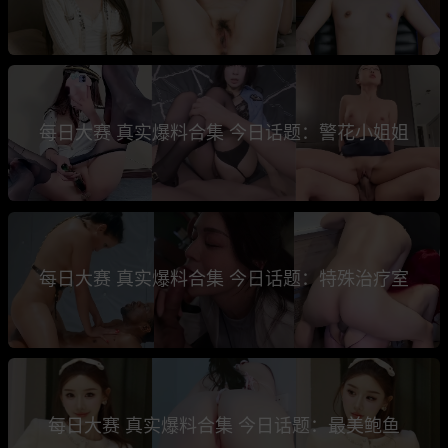
每日大赛 真实爆料合集 今日话题：警花小姐姐
每日大赛 真实爆料合集 今日话题：特殊治疗室
每日大赛 真实爆料合集 今日话题：最美鲍鱼