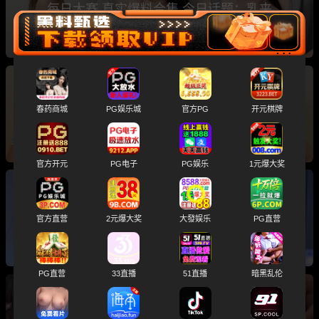
每日大赛 真实爆料合集 今日话题：乳夹
春药商城
PG娱乐城
官方PG
开元棋牌
每日大赛 真实爆料合集 今日话题：好利来制服
官方开元
PG电子
PG娱乐
1元爆大奖
每日大赛 真实爆料合集 今日话题：性感肚兜
官方直营
2元爆大奖
大發娱乐
PG直营
PG直营
33直播
51直播
暗黑乱伦