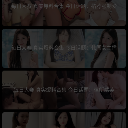
每日大赛 真实爆料合集 今日话题：掐脖强制爱
每日大赛 真实爆料合集 今日话题：韩国女主播
每日大赛 真实爆料合集 今日话题：律所精英