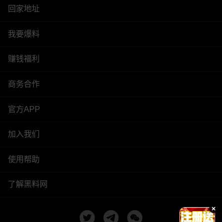
回家地址
我要爆料
赚钱福利
商务合作
官方APP
加入我们
使用帮助
了解黑料网